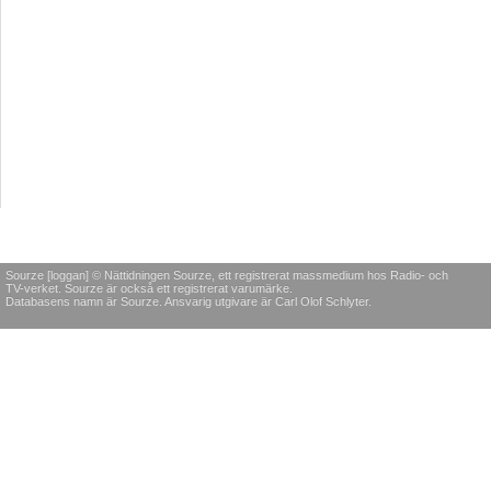
Sourze [loggan] © Nättidningen Sourze, ett registrerat massmedium hos Radio- och
TV-verket. Sourze är också ett registrerat varumärke.
Databasens namn är Sourze. Ansvarig utgivare är Carl Olof Schlyter.