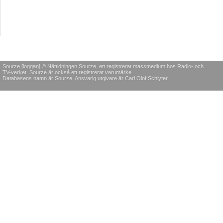
Sourze [loggan] © Nättidningen Sourze, ett registrerat massmedium hos Radio- och
TV-verket. Sourze är också ett registrerat varumärke.
Databasens namn är Sourze. Ansvarig utgivare är Carl Olof Schlyter.