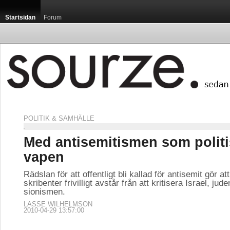
Startsidan
Forum
POLITIK & SAMHÄLLE
Startsidan / 
Med antisemitismen som politi
vapen
Rädslan för att offentligt bli kallad för antisemit gör a
skribenter frivilligt avstår från att kritisera Israel, j
Det är tidig m
sionismen.
börjat värma d
klirrande kaff
LASSE WILHELMSON
2010-04-29 13:57:00