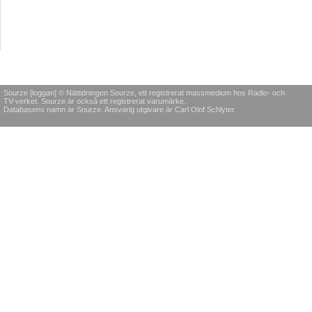
Sourze [loggan] © Nättidningen Sourze, ett registrerat massmedium hos Radio- och
TV-verket. Sourze är också ett registrerat varumärke.
Databasens namn är Sourze. Ansvarig utgivare är Carl Olof Schlyter.