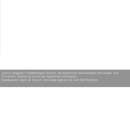
Sourze [loggan] © Nättidningen Sourze, ett registrerat massmedium hos Radio- och
TV-verket. Sourze är också ett registrerat varumärke.
Databasens namn är Sourze. Ansvarig utgivare är Carl Olof Schlyter.