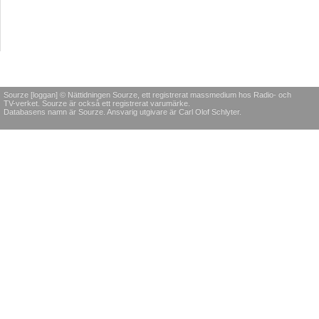
Sourze [loggan] © Nättidningen Sourze, ett registrerat massmedium hos Radio- och
TV-verket. Sourze är också ett registrerat varumärke.
Databasens namn är Sourze. Ansvarig utgivare är Carl Olof Schlyter.