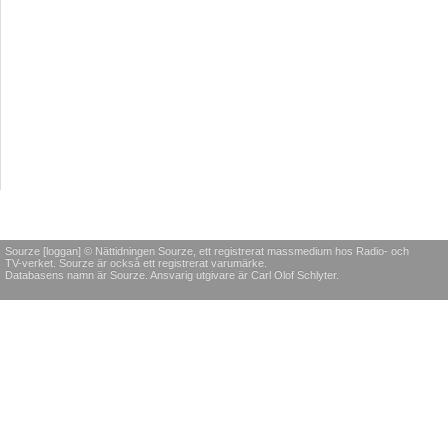
Sourze [loggan] © Nättidningen Sourze, ett registrerat massmedium hos Radio- och
TV-verket. Sourze är också ett registrerat varumärke.
Databasens namn är Sourze. Ansvarig utgivare är Carl Olof Schlyter.