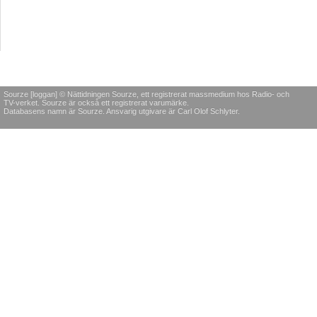
Sourze [loggan] © Nättidningen Sourze, ett registrerat massmedium hos Radio- och
TV-verket. Sourze är också ett registrerat varumärke.
Databasens namn är Sourze. Ansvarig utgivare är Carl Olof Schlyter.