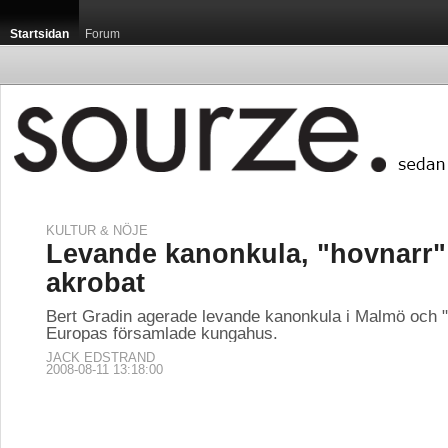
Startsidan
Forum
KULTUR & NÖJE
Levande kanonkula, "hovnarr"
akrobat
Bert Gradin agerade levande kanonkula i Malmö och "
Europas församlade kungahus.
JACK EDSTRAND
2008-08-11 13:18:00