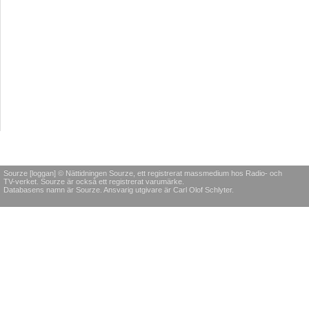
Sourze [loggan] © Nättidningen Sourze, ett registrerat massmedium hos Radio- och
TV-verket. Sourze är också ett registrerat varumärke.
Databasens namn är Sourze. Ansvarig utgivare är Carl Olof Schlyter.