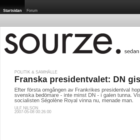
Startsidan
Forum
POLITIK & SAMHÄLLE
Franska presidentvalet: DN gis
Efter första omgången av Frankrikes presidentval h
svenska bedömare - inte minst DN - i galen tunna. Vis
socialisten Ségolène Royal vinna nu, menade man.
ULF NILSON
2007-05-08 00:26:00