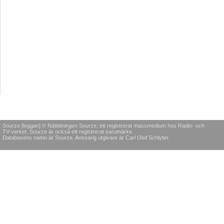
Sourze [loggan] © Nättidningen Sourze, ett registrerat massmedium hos Radio- och
TV-verket. Sourze är också ett registrerat varumärke.
Databasens namn är Sourze. Ansvarig utgivare är Carl Olof Schlyter.