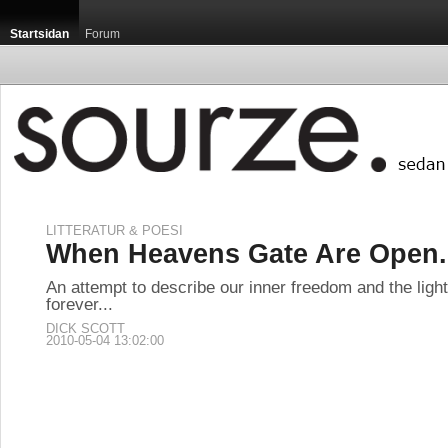
Startsidan
Forum
LITTERATUR & POESI
When Heavens Gate Are Open.
An attempt to describe our inner freedom and the light
forever...
DICK SCOTT
2010-05-04 13:02:00