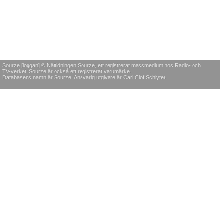
Sourze [loggan] © Nättidningen Sourze, ett registrerat massmedium hos Radio- och
TV-verket. Sourze är också ett registrerat varumärke.
Databasens namn är Sourze. Ansvarig utgivare är Carl Olof Schlyter.