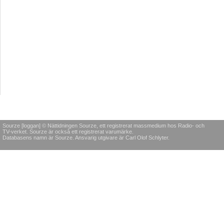
Sourze [loggan] © Nättidningen Sourze, ett registrerat massmedium hos Radio- och
TV-verket. Sourze är också ett registrerat varumärke.
Databasens namn är Sourze. Ansvarig utgivare är Carl Olof Schlyter.