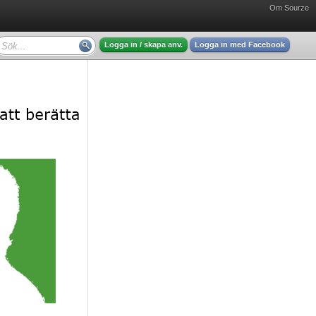
Om Sourze
Logga in / skapa anv.
Logga in med Facebook