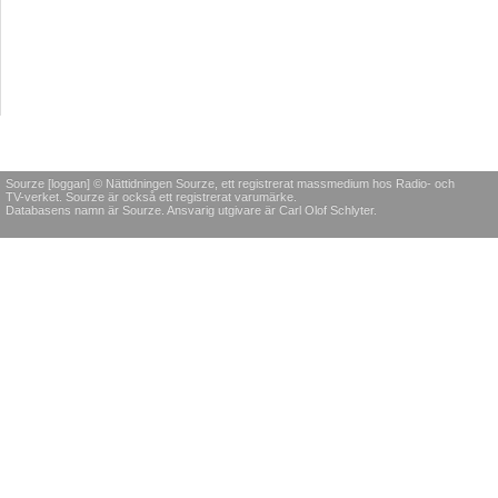
Sourze [loggan] © Nättidningen Sourze, ett registrerat massmedium hos Radio- och
TV-verket. Sourze är också ett registrerat varumärke.
Databasens namn är Sourze. Ansvarig utgivare är Carl Olof Schlyter.