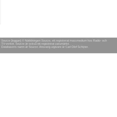
Sourze [loggan] © Nättidningen Sourze, ett registrerat massmedium hos Radio- och
TV-verket. Sourze är också ett registrerat varumärke.
Databasens namn är Sourze. Ansvarig utgivare är Carl Olof Schlyter.