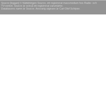
Sourze [loggan] © Nättidningen Sourze, ett registrerat massmedium hos Radio- och
TV-verket. Sourze är också ett registrerat varumärke.
Databasens namn är Sourze. Ansvarig utgivare är Carl Olof Schlyter.