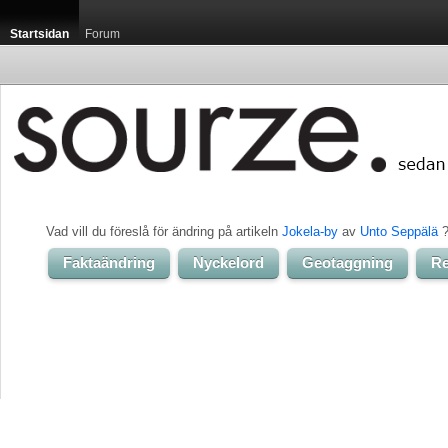
Startsidan
Forum
Vad vill du föreslå för ändring på artikeln 
Jokela-by
av 
Unto Seppälä
?
Faktaändring
Nyckelord
Geotaggning
Re