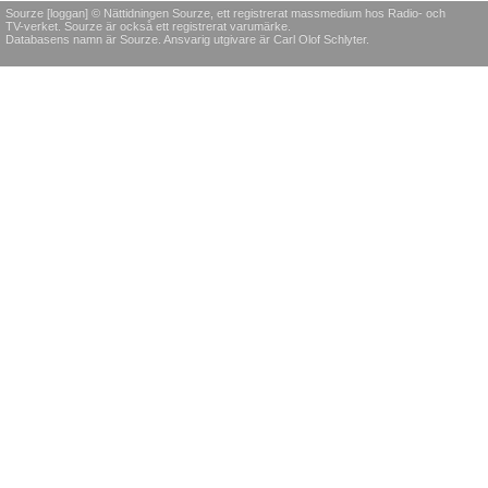
Sourze [loggan] © Nättidningen Sourze, ett registrerat massmedium hos Radio- och
TV-verket. Sourze är också ett registrerat varumärke.
Databasens namn är Sourze. Ansvarig utgivare är Carl Olof Schlyter.