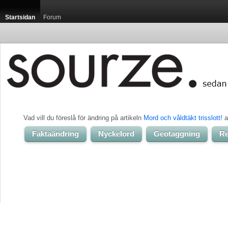
Startsidan
Forum
Vad vill du föreslå för ändring på artikeln 
Mord och våldtäkt trisslott!
a
Faktaändring
Nyckelord
Geotaggning
Re