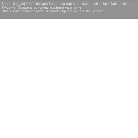
Sourze [loggan] © Nättidningen Sourze, ett registrerat massmedium hos Radio- och
TV-verket. Sourze är också ett registrerat varumärke.
Databasens namn är Sourze. Ansvarig utgivare är Carl Olof Schlyter.