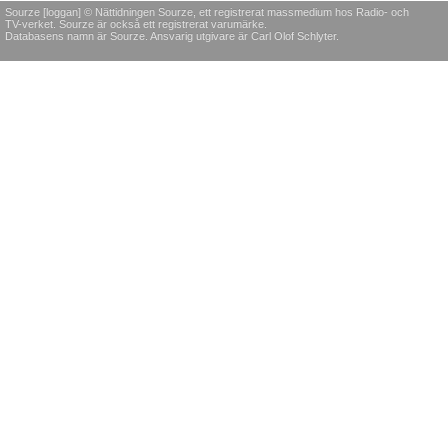
Sourze [loggan] © Nättidningen Sourze, ett registrerat massmedium hos Radio- och
TV-verket. Sourze är också ett registrerat varumärke.
Databasens namn är Sourze. Ansvarig utgivare är Carl Olof Schlyter.