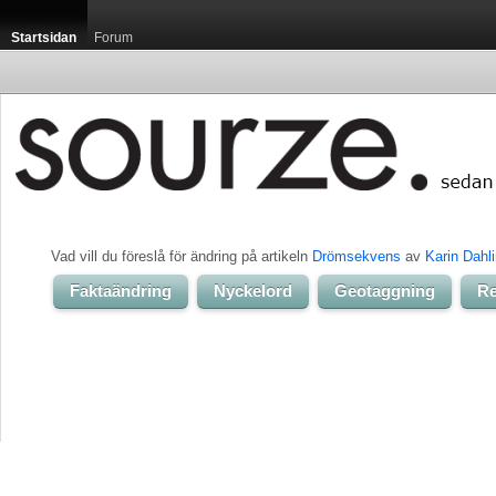
Startsidan
Forum
Vad vill du föreslå för ändring på artikeln 
Drömsekvens
av 
Karin Dahl
Faktaändring
Nyckelord
Geotaggning
Re