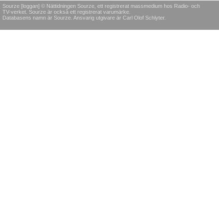
Sourze [loggan] © Nättidningen Sourze, ett registrerat massmedium hos Radio- och
TV-verket. Sourze är också ett registrerat varumärke.
Databasens namn är Sourze. Ansvarig utgivare är Carl Olof Schlyter.