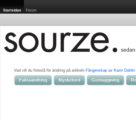
Startsidan
Forum
Vad vill du föreslå för ändring på artikeln 
Fångenskap
av 
Karin Dahlin
Faktaändring
Nyckelord
Geotaggning
Re