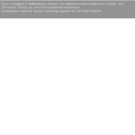
Sourze [loggan] © Nättidningen Sourze, ett registrerat massmedium hos Radio- och
TV-verket. Sourze är också ett registrerat varumärke.
Databasens namn är Sourze. Ansvarig utgivare är Carl Olof Schlyter.