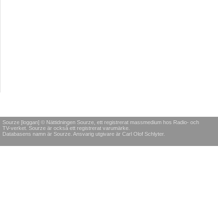
Sourze [loggan] © Nättidningen Sourze, ett registrerat massmedium hos Radio- och
TV-verket. Sourze är också ett registrerat varumärke.
Databasens namn är Sourze. Ansvarig utgivare är Carl Olof Schlyter.