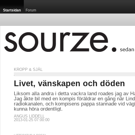
Startsidan
Forum
KROPP & SJÄL
Livet, vänskapen och döden
Liksom alla andra i detta vackra land roades jag av 
Jag åkte bil med en kompis föräldrar en gång när Li
radiokanalen, och kompisens pappa stannade vid vägk
kunna höra ordentligt.
ANGUS LIDDELL
2013-01-25 07:00:00