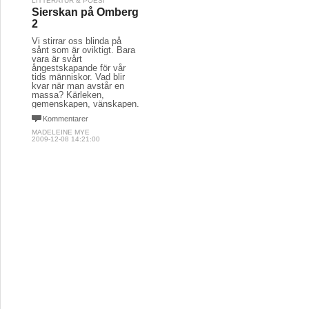
LITTERATUR & POESI
Sierskan på Omberg
2
Vi stirrar oss blinda på
sånt som är oviktigt. Bara
vara är svårt
ångestskapande för vår
tids människor. Vad blir
kvar när man avstår en
massa? Kärleken,
gemenskapen, vänskapen.
Kommentarer
MADELEINE MYE
2009-12-08 14:21:00