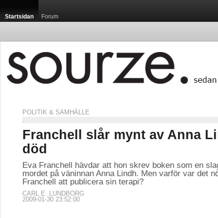
Startsidan
Forum
POLITIK & SAMHÄLLE
Franchell slår mynt av Anna L
död
Eva Franchell hävdar att hon skrev boken som en slag
mordet på väninnan Anna Lindh. Men varför var det nö
Franchell att publicera sin terapi?
CARL E. LUNDBORG
2009-01-30 23:52:00