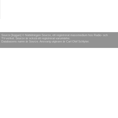
Sourze [loggan] © Nättidningen Sourze, ett registrerat massmedium hos Radio- och
TV-verket. Sourze är också ett registrerat varumärke.
Databasens namn är Sourze. Ansvarig utgivare är Carl Olof Schlyter.