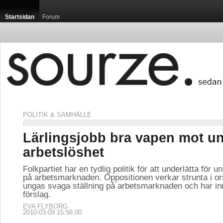
Startsidan
Forum
POLITIK & SAMHÄLLE
Lärlingsjobb bra vapen mot u
arbetslöshet
Folkpartiet har en tydlig politik för att underlätta för un
på arbetsmarknaden. Oppositionen verkar strunta i ors
ungas svaga ställning på arbetsmarknaden och har in
förslag.
EVA FLYBORG
2010-03-09 15:56:00