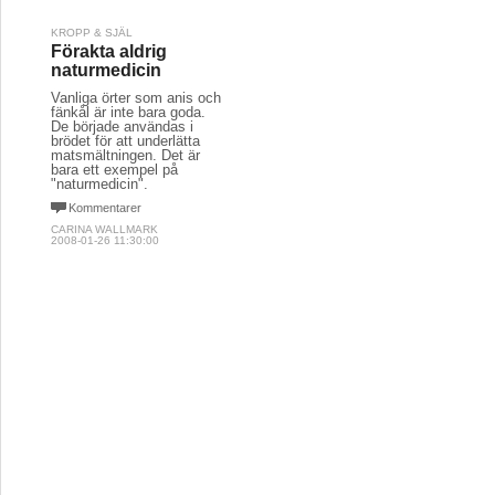
KROPP & SJÄL
Förakta aldrig
naturmedicin
Vanliga örter som anis och
fänkål är inte bara goda.
De började användas i
brödet för att underlätta
matsmältningen. Det är
bara ett exempel på
"naturmedicin".
Kommentarer
CARINA WALLMARK
2008-01-26 11:30:00