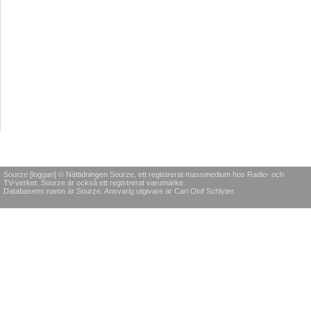
Sourze [loggan] © Nättidningen Sourze, ett registrerat massmedium hos Radio- och
TV-verket. Sourze är också ett registrerat varumärke.
Databasens namn är Sourze. Ansvarig utgivare är Carl Olof Schlyter.