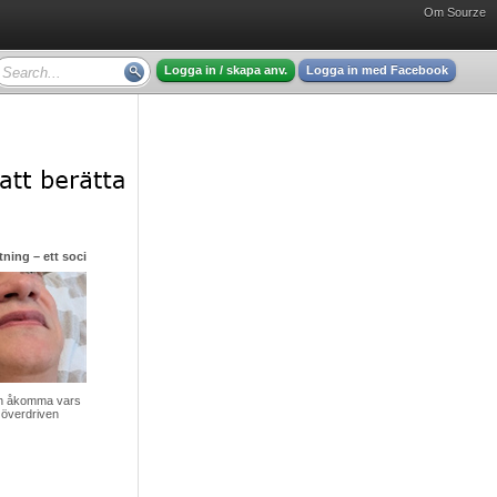
Om Sourze
Logga in / skapa anv.
Logga in med Facebook
ning – ett socialt gissel men hjälp finns att få
v en åkomma vars
 överdriven