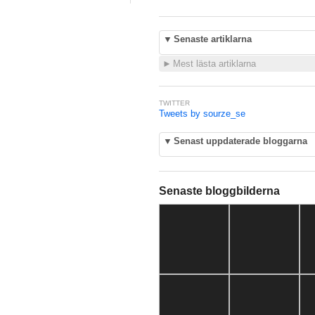
▼
Senaste artiklarna
►
Mest lästa artiklarna
TWITTER
Tweets by sourze_se
▼
Senast uppdaterade bloggarna
Senaste bloggbilderna