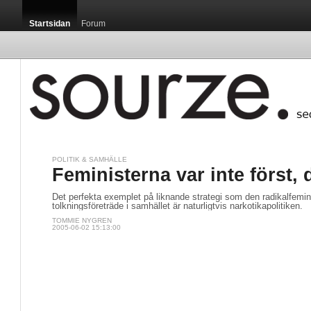
Startsidan
Forum
POLITIK & SAMHÄLLE
Feministerna var inte först, 
Det perfekta exemplet på liknande strategi som den radikalfemini
tolkningsföreträde i samhället är naturligtvis narkotikapolitiken.
TOMMIE NYGREN
2005-06-02 15:13:00