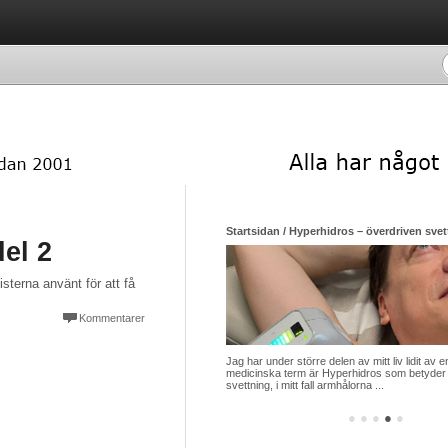
Startsidan / Hyperhidros – överdriven svett
del 2
sterna använt för att få
Kommentarer
Jag har under större delen av mitt liv lidit a
medicinska term är Hyperhidros som betyder
svettning, i mitt fall armhålorna ...
●
●
●
●
●