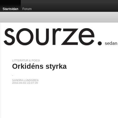
Startsidan
Forum
LITTERATUR & POESI
Orkidéns styrka
.
SANDRA LUNDGREN
2004-04-02 22:07:00