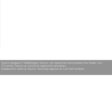
Sourze [loggan] © Nättidningen Sourze, ett registrerat massmedium hos Radio- och
TV-verket. Sourze är också ett registrerat varumärke.
Databasens namn är Sourze. Ansvarig utgivare är Carl Olof Schlyter.