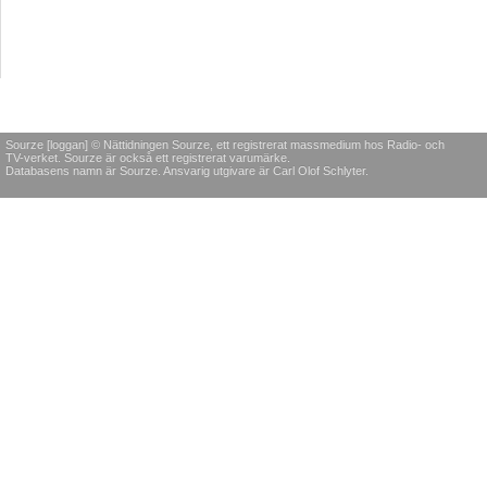
Sourze [loggan] © Nättidningen Sourze, ett registrerat massmedium hos Radio- och
TV-verket. Sourze är också ett registrerat varumärke.
Databasens namn är Sourze. Ansvarig utgivare är Carl Olof Schlyter.