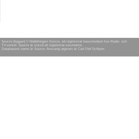
Sourze [loggan] © Nättidningen Sourze, ett registrerat massmedium hos Radio- och
TV-verket. Sourze är också ett registrerat varumärke.
Databasens namn är Sourze. Ansvarig utgivare är Carl Olof Schlyter.