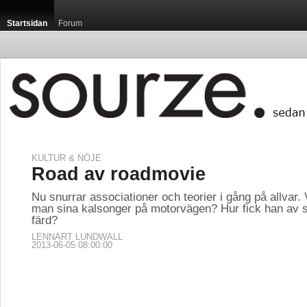
Startsidan
Forum
KULTUR & NÖJE
Road av roadmovie
Nu snurrar associationer och teorier i gång på allvar. 
man sina kalsonger på motorvägen? Hur fick han av 
färd?
LENNART LUNDWALL
2013-06-05 08:00:00