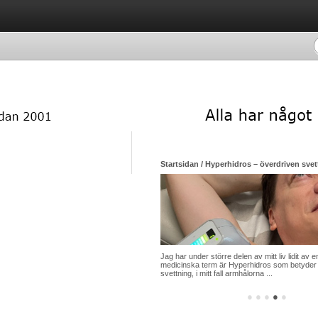
Startsidan / Hyperhidros – överdriven svett
Jag har under större delen av mitt liv lidit a
medicinska term är Hyperhidros som betyder
svettning, i mitt fall armhålorna ...
●
●
●
●
●