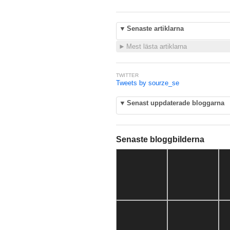
▼
Senaste artiklarna
►
Mest lästa artiklarna
TWITTER
Tweets by sourze_se
▼
Senast uppdaterade bloggarna
Senaste bloggbilderna