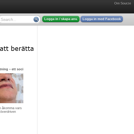
Om Sourze
Logga in / skapa anv.
Logga in med Facebook
ning – ett socialt gissel men hjälp finns att få
v en åkomma vars
 överdriven