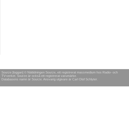
Sourze [loggan] © Nättidningen Sourze, ett registrerat massmedium hos Radio- och
TV-verket. Sourze är också ett registrerat varumärke.
Databasens namn är Sourze. Ansvarig utgivare är Carl Olof Schlyter.