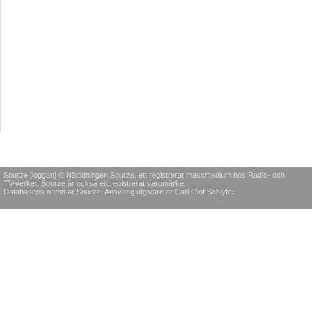
Sourze [loggan] © Nättidningen Sourze, ett registrerat massmedium hos Radio- och
TV-verket. Sourze är också ett registrerat varumärke.
Databasens namn är Sourze. Ansvarig utgivare är Carl Olof Schlyter.