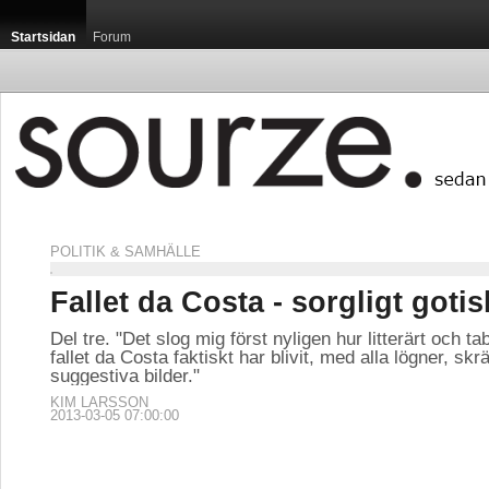
Startsidan
Forum
POLITIK & SAMHÄLLE
Fallet da Costa - sorgligt gotisk
Del tre. "Det slog mig först nyligen hur litterärt och ta
fallet da Costa faktiskt har blivit, med alla lögner, s
suggestiva bilder."
KIM LARSSON
2013-03-05 07:00:00