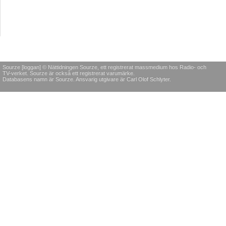
Sourze [loggan] © Nättidningen Sourze, ett registrerat massmedium hos Radio- och
TV-verket. Sourze är också ett registrerat varumärke.
Databasens namn är Sourze. Ansvarig utgivare är Carl Olof Schlyter.