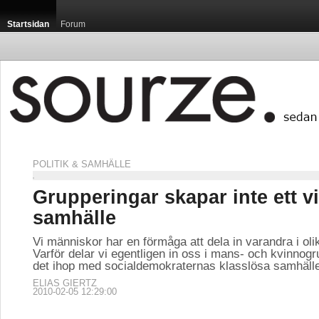
Startsidan
Forum
POLITIK & SAMHÄLLE
Grupperingar skapar inte ett vi
samhälle
Vi människor har en förmåga att dela in varandra i oli
Varför delar vi egentligen in oss i mans- och kvinnog
det ihop med socialdemokraternas klasslösa samhäll
ELIAS GIERTZ
2010-02-05 12:29:00