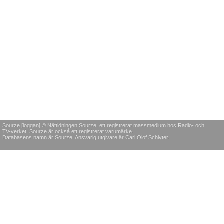
Sourze [loggan] © Nättidningen Sourze, ett registrerat massmedium hos Radio- och
TV-verket. Sourze är också ett registrerat varumärke.
Databasens namn är Sourze. Ansvarig utgivare är Carl Olof Schlyter.