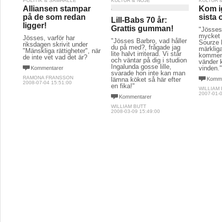
POLITIK & SAMHÄLLE
KULTUR & NÖJE
KULTUR 
Alliansen stampar
Kom ig
på de som redan
sista 
Lill-Babs 70 år:
ligger!
Grattis gumman!
"Jösses
mycket 
Jösses, varför har
"Jösses Barbro, vad håller
Sourze h
riksdagen skrivit under
du på med?, frågade jag
märklig
"Mänskliga rättigheter", när
lite halvt irriterad. Vi står
komment
de inte vet vad det är?
och väntar på dig i studion
vänder 
Ingalunda gosse lille,
vinden.
Kommentarer
svarade hon inte kan man
RAMONA FRANSSON
lämna köket så här efter
Komme
2008-07-04 15:51:00
en fika!"
WILLIAM
2007-01-0
Kommentarer
WILLIAM BUTT
2008-03-09 15:49:00