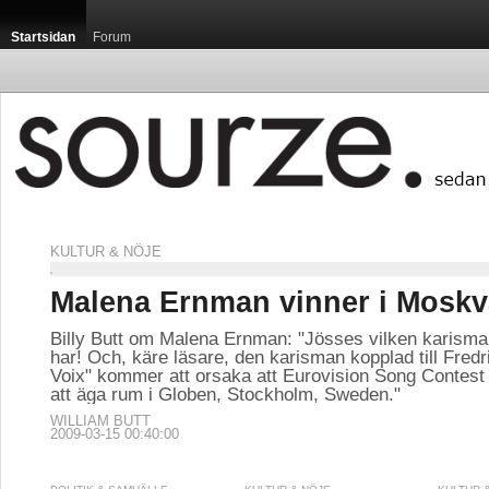
Startsidan
Forum
KULTUR & NÖJE
Malena Ernman vinner i Moskv
Billy Butt om Malena Ernman: "Jösses vilken karisma 
har! Och, käre läsare, den karisman kopplad till Fred
Voix" kommer att orsaka att Eurovision Song Contes
att äga rum i Globen, Stockholm, Sweden."
WILLIAM BUTT
2009-03-15 00:40:00