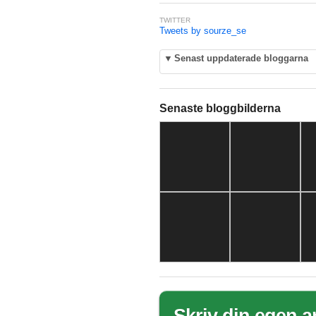
TWITTER
Tweets by sourze_se
▼
Senast uppdaterade bloggarna
Senaste bloggbilderna