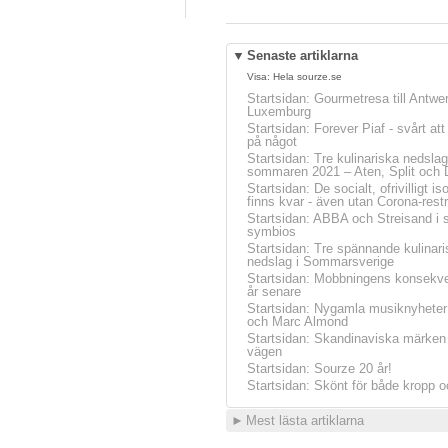
▼
Senaste artiklarna
Visa:
Hela sourze.se
Startsidan
:
Gourmetresa till Antwe
Luxemburg
Startsidan
:
Forever Piaf - svårt at
på något
Startsidan
:
Tre kulinariska nedslag
sommaren 2021 – Aten, Split och 
Startsidan
:
De socialt, ofrivilligt is
finns kvar - även utan Corona-restr
Startsidan
:
ABBA och Streisand i 
symbios
Startsidan
:
Tre spännande kulinari
nedslag i Sommarsverige
Startsidan
:
Mobbningens konsekve
år senare
Startsidan
:
Nygamla musiknyheter
och Marc Almond
Startsidan
:
Skandinaviska märken 
vägen
Startsidan
:
Sourze 20 år!
Startsidan
:
Skönt för både kropp o
►
Mest lästa artiklarna