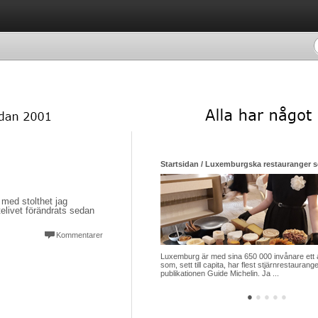
Startsidan / Luxemburgska restauranger so
 med stolthet jag
elivet förändrats sedan
Kommentarer
Luxemburg är med sina 650 000 invånare ett 
som, sett till capita, har flest stjärnrestauran
publikationen Guide Michelin. Ja ...
●
●
●
●
●