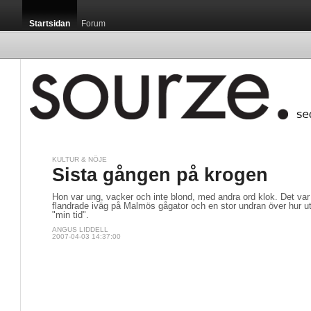
Startsidan
Forum
KULTUR & NÖJE
Sista gången på krogen
Hon var ung, vacker och inte blond, med andra ord klok. Det var
flandrade iväg på Malmös gågator och en stor undran över hur ut
"min tid".
ANGUS LIDDELL
2007-04-03 14:37:00