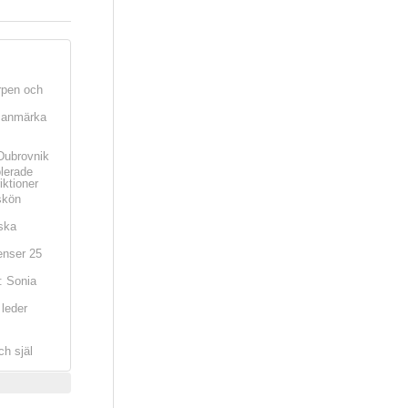
rpen och
t anmärka
Dubrovnik
olerade
iktioner
skön
ska
nser 25
: Sonia
leder
ch själ