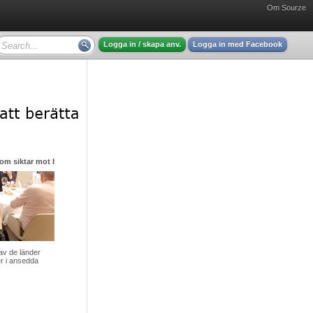
Om Sourze
Logga in / skapa anv.
Logga in med Facebook
m siktar mot himlen i sin strävan efter nya stjärnor
Startsidan / Ljubljana – den lilla huvudstaden med det stora hjärtat
av de länder
Det är tidig morgon vid Ljubljanicas flod. Höstsolen har just
ger i ansedda
börjat värma de pastellfärgade fasaderna, och ljudet av
klirrande kaffekoppar blandas me ...