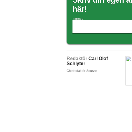
Skriv din egen ar
här!
Ingress:
Redaktör
Carl Olof
Schlyter
Chefredaktör Sourze