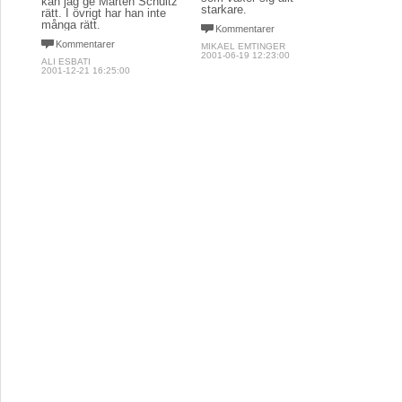
kan jag ge Mårten Schultz
starkare.
rätt. I övrigt har han inte
många rätt.
Kommentarer
Kommentarer
MIKAEL EMTINGER
2001-06-19 12:23:00
ALI ESBATI
2001-12-21 16:25:00