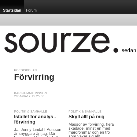
Startsidan
Forum
POESISKOLAN
Förvirring
...
KARINA MARTINSSON
2004-06-17 15:25:00
POLITIK & SAMHÄLLE
POLITIK & SAMHÄLLE
Istället för analys -
Skyll allt på mig
förvirring
Massor av förvirring, flera
skadade, minst en med
Ja, Jenny Lindahl Persson
mardrömmar och en tro
är snyggare än jag. Där
som växer sig allt