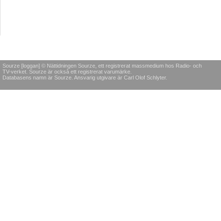
Sourze [loggan] © Nättidningen Sourze, ett registrerat massmedium hos Radio- och
TV-verket. Sourze är också ett registrerat varumärke.
Databasens namn är Sourze. Ansvarig utgivare är Carl Olof Schlyter.