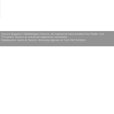
Sourze [loggan] © Nättidningen Sourze, ett registrerat massmedium hos Radio- och
TV-verket. Sourze är också ett registrerat varumärke.
Databasens namn är Sourze. Ansvarig utgivare är Carl Olof Schlyter.