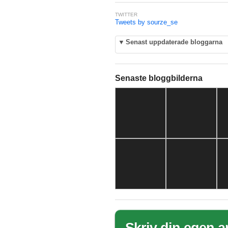
TWITTER
Tweets by sourze_se
▼
Senast uppdaterade bloggarna
Senaste bloggbilderna