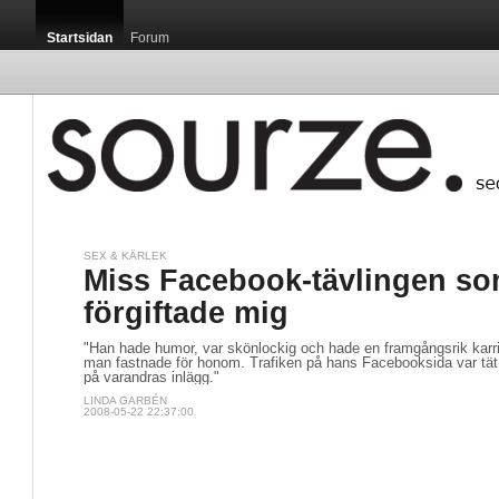
Startsidan
Forum
SEX & KÄRLEK
Miss Facebook-tävlingen s
förgiftade mig
"Han hade humor, var skönlockig och hade en framgångsrik karriär
man fastnade för honom. Trafiken på hans Facebooksida var tät.
på varandras inlägg."
LINDA GARBÉN
2008-05-22 22:37:00