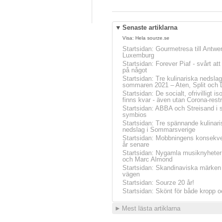
▼
Senaste artiklarna
Visa:
Hela sourze.se
Startsidan
:
Gourmetresa till Antwe
Luxemburg
Startsidan
:
Forever Piaf - svårt at
på något
Startsidan
:
Tre kulinariska nedslag
sommaren 2021 – Aten, Split och 
Startsidan
:
De socialt, ofrivilligt is
finns kvar - även utan Corona-restr
Startsidan
:
ABBA och Streisand i 
symbios
Startsidan
:
Tre spännande kulinari
nedslag i Sommarsverige
Startsidan
:
Mobbningens konsekve
år senare
Startsidan
:
Nygamla musiknyheter
och Marc Almond
Startsidan
:
Skandinaviska märken 
vägen
Startsidan
:
Sourze 20 år!
Startsidan
:
Skönt för både kropp o
►
Mest lästa artiklarna