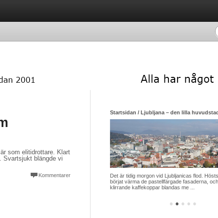
Startsidan / Ljubljana – den lilla huvudsta
om
 som elitidrottare. Klart
 Svartsjukt blängde vi
Kommentarer
Det är tidig morgon vid Ljubljanicas flod. Hösts
börjat värma de pastellfärgade fasaderna, och
klirrande kaffekoppar blandas me ...
●
●
●
●
●