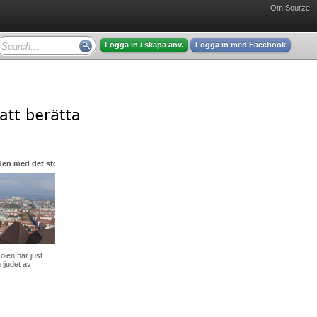
Om Sourze
Logga in / skapa anv.
Logga in med Facebook
den med det stora hjärtat
olen har just
 ljudet av