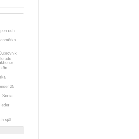
rpen och
t anmärka
Dubrovnik
olerade
iktioner
skön
ska
nser 25
: Sonia
leder
ch själ