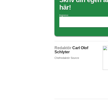
Skriv din egen ar
här!
Ingress:
Redaktör
Carl Olof
Schlyter
Chefredaktör Sourze