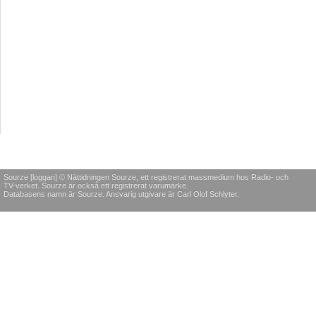
Sourze [loggan] © Nättidningen Sourze, ett registrerat massmedium hos Radio- och
TV-verket. Sourze är också ett registrerat varumärke.
Databasens namn är Sourze. Ansvarig utgivare är Carl Olof Schlyter.